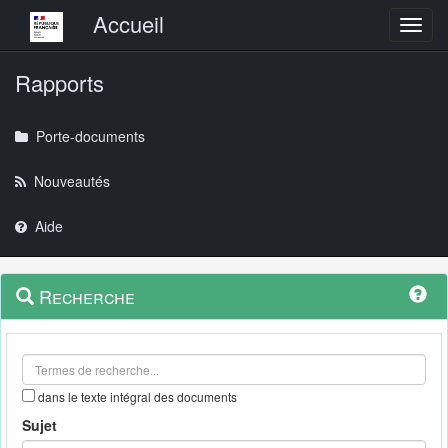
Menu principal
Accueil
Toggl
Rapports
Porte-documents
Nouveautés
Aide
Menu
Navigation
Recherche
contextuel
et
outils
annexes
dans le texte intégral des documents
Sujet