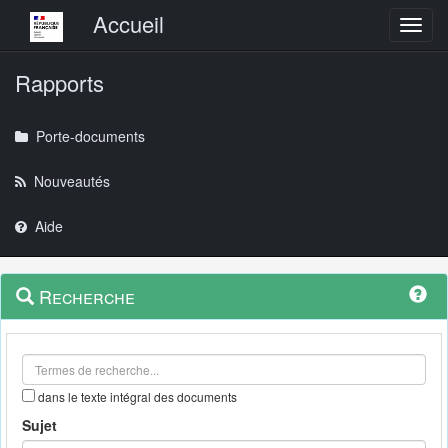
Menu principal
Accueil
Toggl
Rapports
Porte-documents
Nouveautés
Aide
Menu
Navigation
Recherche
contextuel
et
outils
annexes
dans le texte intégral des documents
Sujet