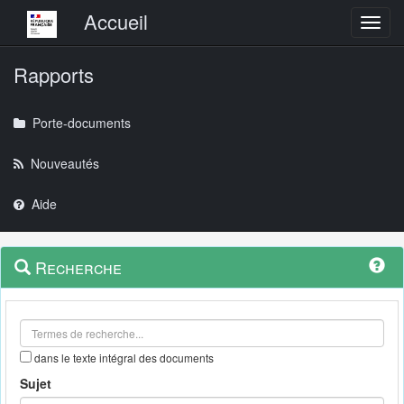
Menu principal
Accueil
Toggl
Rapports
Porte-documents
Nouveautés
Aide
Menu
Navigation
Recherche
contextuel
et
outils
annexes
dans le texte intégral des documents
Sujet