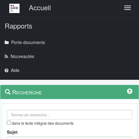
Menu principal
Accueil
Toggl
Rapports
Porte-documents
Nouveautés
Aide
Menu
Navigation
Recherche
contextuel
et
outils
annexes
dans le texte intégral des documents
Sujet