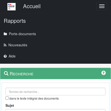
Menu principal
Accueil
Toggl
Rapports
Porte-documents
Nouveautés
Aide
Menu
Navigation
Recherche
contextuel
et
outils
annexes
dans le texte intégral des documents
Sujet