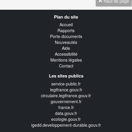
Haut de page
Navigation
Plan du site
transverse
Accueil
Rapports
Porte-documents
Nouveautés
Aide
Accessibilité
Mentions légales
Contact
Les sites publics
service-public.fr
legifrance.gouv.fr
circulaire.legifrance.gouv.fr
gouvernement.fr
france.fr
data.gouv.fr
ecologie.gouv.fr
igedd.developpement-durable.gouv.fr