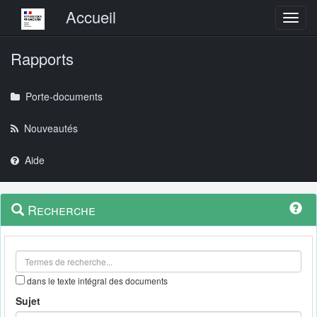
Menu principal
Accueil
Toggl
Rapports
Porte-documents
Nouveautés
Aide
Menu
Navigation
Recherche
contextuel
et
outils
annexes
dans le texte intégral des documents
Sujet