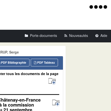
Menu
d'acce
Porte-documents
Nouveautés
Aide
TRUP, Serge
PDF Bibliographie
PDF Tableau
ter tous les documents de la page
 Châtenay-en-France
 à la commission
du 21 septembre