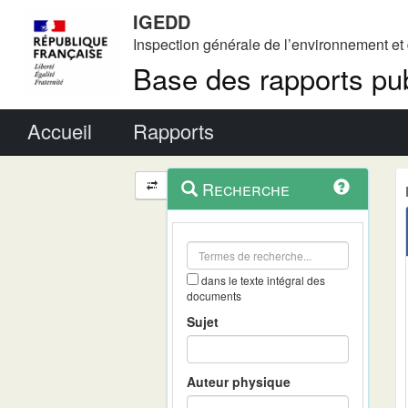
IGEDD
Inspection générale de l’environnement e
Base des rapports pub
Menu principal
Accueil
Rapports
Menu
Navigation
Recherche
contextuel
et
outils
annexes
dans le texte intégral des
documents
Sujet
Auteur physique