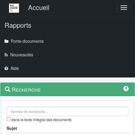
Menu principal
Accueil
Toggl
Rapports
Porte-documents
Nouveautés
Aide
Menu
Navigation
Recherche
contextuel
et
outils
annexes
dans le texte intégral des documents
Sujet