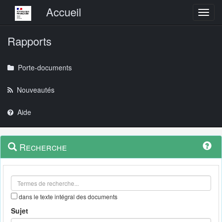
Menu principal
Accueil
Toggl
Rapports
Porte-documents
Nouveautés
Aide
Menu
Navigation
Recherche
contextuel
et
outils
annexes
dans le texte intégral des documents
Sujet