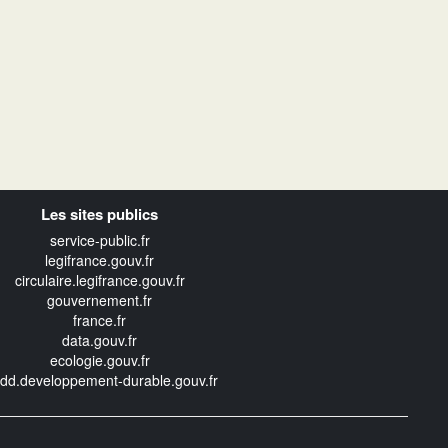
Les sites publics
service-public.fr
legifrance.gouv.fr
circulaire.legifrance.gouv.fr
gouvernement.fr
france.fr
data.gouv.fr
ecologie.gouv.fr
edd.developpement-durable.gouv.fr