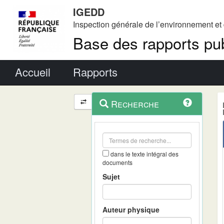
IGEDD
Inspection générale de l’environnement e
Base des rapports pub
Menu principal
Accueil
Rapports
Menu
Navigation
Recherche
contextuel
et
outils
annexes
dans le texte intégral des
documents
Sujet
Auteur physique