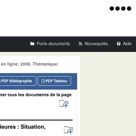
Menu
d'acce
Porte-documents
Nouveautés
Aide
 en ligne: 2008, Thématique:
PDF Bibliographie
PDF Tableau
ter tous les documents de la page
eures : Situation,