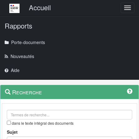
Menu principal
Accueil
Toggl
Rapports
Porte-documents
Nouveautés
Aide
Menu
Navigation
Recherche
contextuel
et
outils
annexes
dans le texte intégral des documents
Sujet