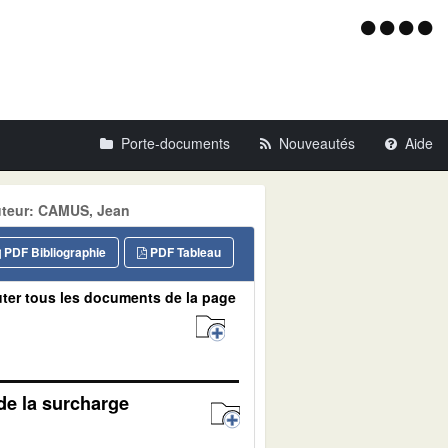
Menu
d'acce
Porte-documents
Nouveautés
Aide
uteur: CAMUS, Jean
PDF Bibliographie
PDF Tableau
ter tous les documents de la page
 de la surcharge