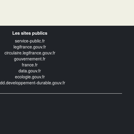
Les sites publics
service-public.fr
legifrance.gouv.fr
circulaire.legifrance.gouv.fr
gouvernement.fr
france.fr
data.gouv.fr
ecologie.gouv.fr
edd.developpement-durable.gouv.fr