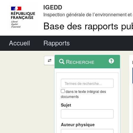
IGEDD
Inspection générale de l’environnement e
Base des rapports pub
Menu principal
Accueil
Rapports
Menu
Navigation
Recherche
contextuel
et
outils
annexes
dans le texte intégral des
documents
Sujet
Auteur physique