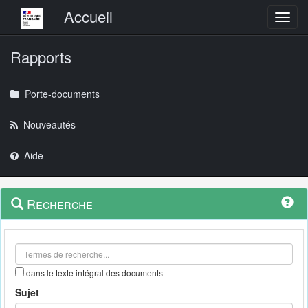
Menu principal
Accueil
Toggl
Rapports
Porte-documents
Nouveautés
Aide
Menu
Navigation
Recherche
contextuel
et
outils
annexes
dans le texte intégral des documents
Sujet