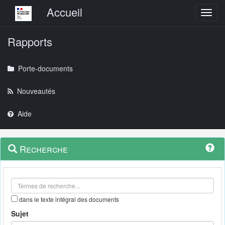
Menu principal
Accueil
Toggl
Rapports
Porte-documents
Nouveautés
Aide
Menu
Navigation
Recherche
contextuel
et
outils
annexes
dans le texte intégral des documents
Sujet