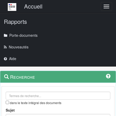
Menu principal
Accueil
Toggl
Rapports
Porte-documents
Nouveautés
Aide
Menu
Navigation
Recherche
contextuel
et
outils
annexes
dans le texte intégral des documents
Sujet