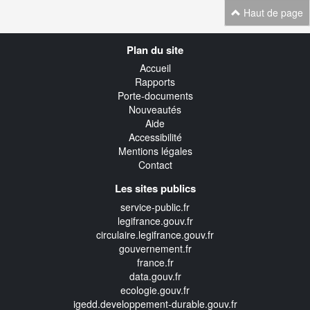
Haut de page
Navigation
Plan du site
transverse
Accueil
Rapports
Porte-documents
Nouveautés
Aide
Accessibilité
Mentions légales
Contact
Les sites publics
service-public.fr
legifrance.gouv.fr
circulaire.legifrance.gouv.fr
gouvernement.fr
france.fr
data.gouv.fr
ecologie.gouv.fr
igedd.developpement-durable.gouv.fr