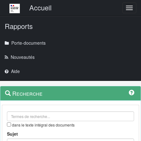
Menu principal
Accueil
Toggl
Rapports
Porte-documents
Nouveautés
Aide
Menu
Navigation
Recherche
contextuel
et
outils
annexes
dans le texte intégral des documents
Sujet