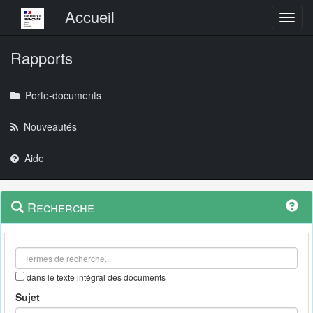
Menu principal
Accueil
Toggl
Rapports
Porte-documents
Nouveautés
Aide
Menu
Navigation
Recherche
contextuel
et
outils
annexes
dans le texte intégral des documents
Sujet