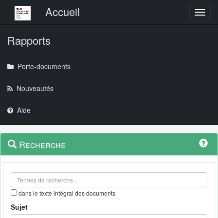
Menu principal
Accueil
Toggl
Rapports
Porte-documents
Nouveautés
Aide
Menu
Navigation
Recherche
contextuel
et
outils
annexes
dans le texte intégral des documents
Sujet