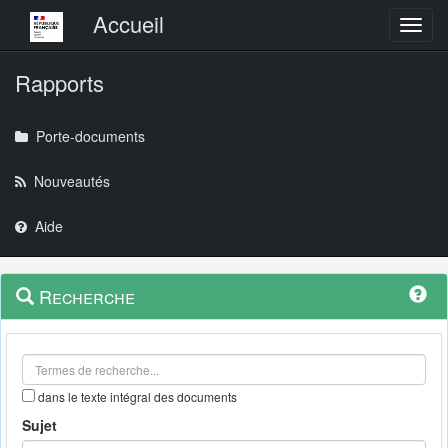
Menu principal
Accueil
Toggl
Rapports
Porte-documents
Nouveautés
Aide
Menu
Navigation
Recherche
contextuel
et
outils
annexes
dans le texte intégral des documents
Sujet