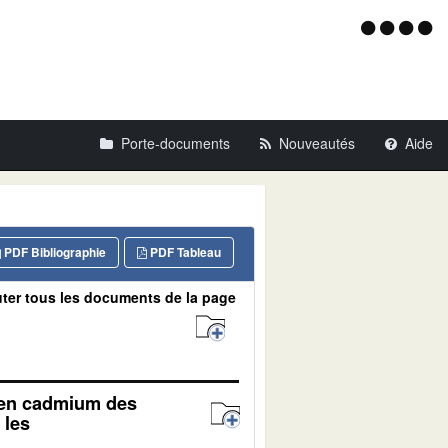
Menu
d'acce
Porte-documents
Nouveautés
Aide
PDF Bibliographie
PDF Tableau
ter tous les documents de la page
r en cadmium des
 les