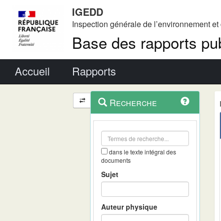
IGEDD
Inspection générale de l’environnement e
Base des rapports pub
Menu principal
Accueil
Rapports
Menu
Navigation
Recherche
contextuel
et
outils
annexes
dans le texte intégral des
documents
Sujet
Auteur physique