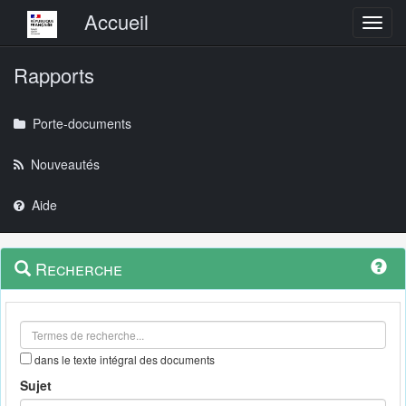
Menu principal
Accueil
Toggl
Rapports
Porte-documents
Nouveautés
Aide
Menu
Navigation
Recherche
contextuel
et
outils
annexes
dans le texte intégral des documents
Sujet