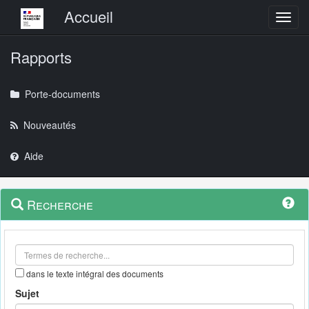
Menu principal
Accueil
Toggl
Rapports
Porte-documents
Nouveautés
Aide
Menu
Navigation
Recherche
contextuel
et
outils
annexes
dans le texte intégral des documents
Sujet