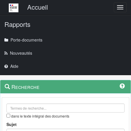
Menu principal
Accueil
Toggl
Rapports
Porte-documents
Nouveautés
Aide
Menu
Navigation
Recherche
contextuel
et
outils
annexes
dans le texte intégral des documents
Sujet