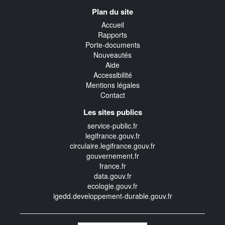
Navigation
Plan du site
transverse
Accueil
Rapports
Porte-documents
Nouveautés
Aide
Accessibilité
Mentions légales
Contact
Les sites publics
service-public.fr
legifrance.gouv.fr
circulaire.legifrance.gouv.fr
gouvernement.fr
france.fr
data.gouv.fr
ecologie.gouv.fr
igedd.developpement-durable.gouv.fr