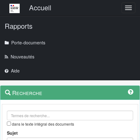
Menu principal
Accueil
Toggl
Rapports
Porte-documents
Nouveautés
Aide
Menu
Navigation
Recherche
contextuel
et
outils
annexes
dans le texte intégral des documents
Sujet