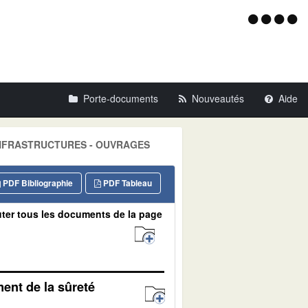
Menu
d'acce
Porte-documents
Nouveautés
Aide
ue: INFRASTRUCTURES - OUVRAGES
PDF Bibliographie
PDF Tableau
ter tous les documents de la page
ent de la sûreté