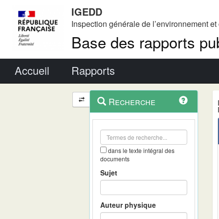
IGEDD
Inspection générale de l’environnement e
Base des rapports pub
Menu principal
Accueil
Rapports
Menu
Navigation
Recherche
contextuel
et
outils
annexes
dans le texte intégral des
documents
Sujet
Auteur physique