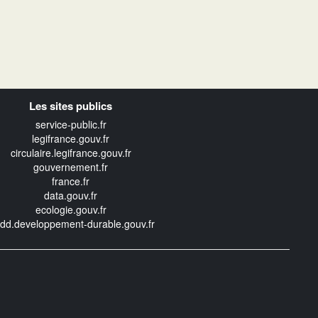
Les sites publics
service-public.fr
legifrance.gouv.fr
circulaire.legifrance.gouv.fr
gouvernement.fr
france.fr
data.gouv.fr
ecologie.gouv.fr
edd.developpement-durable.gouv.fr