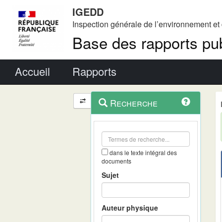
IGEDD
Inspection générale de l’environnement e
Base des rapports pub
Menu principal
Accueil
Rapports
Menu
Navigation
Recherche
contextuel
et
outils
annexes
dans le texte intégral des
documents
Sujet
Auteur physique