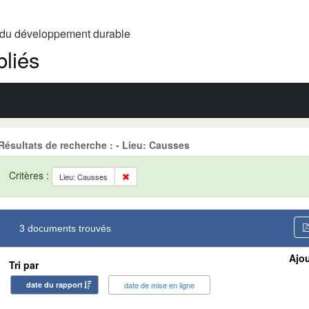
t du développement durable
liés
Résultats de recherche : - Lieu: Causses
Critères :
Lieu: Causses
3 documents trouvés
Ajou
Tri par
date du rapport
date de mise en ligne