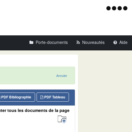
Menu
d'acce
Porte-documents
Nouveautés
Aide
Annuler
PDF Bibliographie
PDF Tableau
ter tous les documents de la page