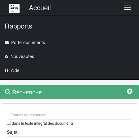
Menu principal
Accueil
Toggl
Rapports
Porte-documents
Nouveautés
Aide
Menu
Navigation
Recherche
contextuel
et
outils
annexes
dans le texte intégral des documents
Sujet