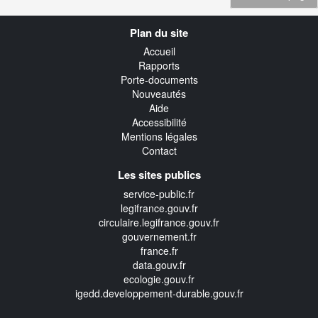
Navigation
Plan du site
transverse
Accueil
Rapports
Porte-documents
Nouveautés
Aide
Accessibilité
Mentions légales
Contact
Les sites publics
service-public.fr
legifrance.gouv.fr
circulaire.legifrance.gouv.fr
gouvernement.fr
france.fr
data.gouv.fr
ecologie.gouv.fr
igedd.developpement-durable.gouv.fr