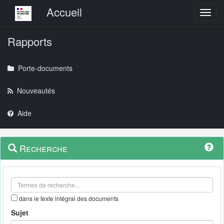
Menu principal
Accueil
Toggl
Rapports
Porte-documents
Nouveautés
Aide
Menu
Navigation
Recherche
contextuel
et
outils
annexes
dans le texte intégral des documents
Sujet