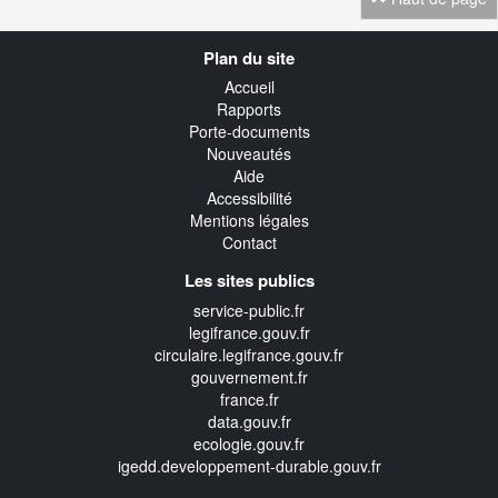
Navigation
Plan du site
transverse
Accueil
Rapports
Porte-documents
Nouveautés
Aide
Accessibilité
Mentions légales
Contact
Les sites publics
service-public.fr
legifrance.gouv.fr
circulaire.legifrance.gouv.fr
gouvernement.fr
france.fr
data.gouv.fr
ecologie.gouv.fr
igedd.developpement-durable.gouv.fr