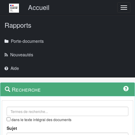
Menu principal
Accueil
Toggl
Rapports
Porte-documents
Nouveautés
Aide
Menu
Navigation
Recherche
contextuel
et
outils
annexes
dans le texte intégral des documents
Sujet