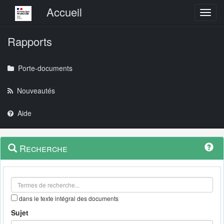
Menu principal
Accueil
Toggl
Rapports
Porte-documents
Nouveautés
Aide
Menu
Navigation
Recherche
contextuel
et
outils
annexes
dans le texte intégral des documents
Sujet