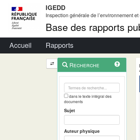
IGEDD
Inspection générale de l’environnement e
Base des rapports pub
Menu principal
Accueil
Rapports
Menu
Navigation
Recherche
contextuel
et
outils
annexes
dans le texte intégral des
documents
Sujet
Auteur physique