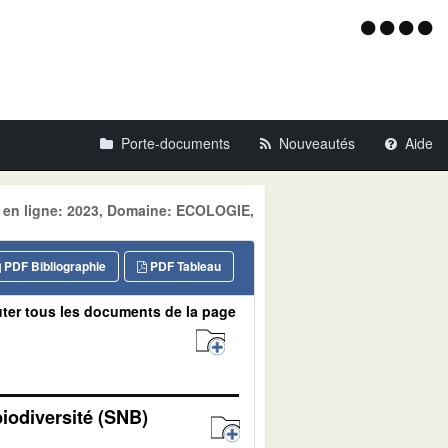
Menu
d'acce
Porte-documents
Nouveautés
Aide
e en ligne: 2023, Domaine: ECOLOGIE,
PDF Bibliographie
PDF Tableau
ter tous les documents de la page
biodiversité (SNB)