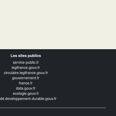
Les sites publics
service-public.fr
legifrance.gouv.fr
circulaire.legifrance.gouv.fr
gouvernement.fr
france.fr
data.gouv.fr
ecologie.gouv.fr
edd.developpement-durable.gouv.fr