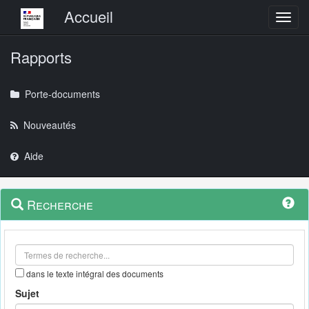
Menu principal
Accueil
Toggl
Rapports
Porte-documents
Nouveautés
Aide
Menu
Navigation
Recherche
contextuel
et
outils
annexes
dans le texte intégral des documents
Sujet