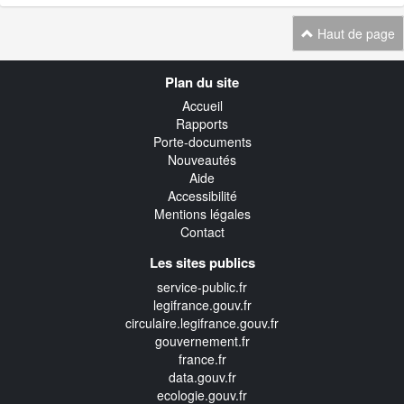
Haut de page
Navigation
Plan du site
transverse
Accueil
Rapports
Porte-documents
Nouveautés
Aide
Accessibilité
Mentions légales
Contact
Les sites publics
service-public.fr
legifrance.gouv.fr
circulaire.legifrance.gouv.fr
gouvernement.fr
france.fr
data.gouv.fr
ecologie.gouv.fr