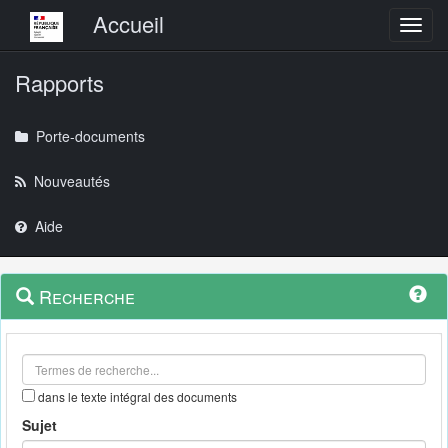
Menu principal
Accueil
Toggl
Rapports
Porte-documents
Nouveautés
Aide
Menu
Navigation
Recherche
contextuel
et
outils
annexes
dans le texte intégral des documents
Sujet