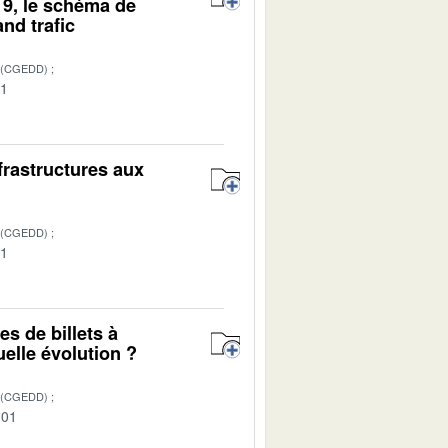
19, le schéma de
nd trafic
 (CGEDD)
01
nfrastructures aux
 (CGEDD)
01
s de billets à
quelle évolution ?
 (CGEDD)
-01