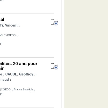
nal
Y, Vincent
BLE (IGEDD)
-P
lités. 20 ans pour
ain
ue
CAUDE, Geoffroy
rnaud
 (CGEDD)
France Stratégie
01