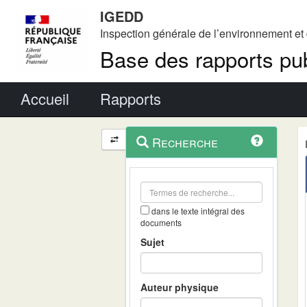
IGEDD
Inspection générale de l’environnement e
Base des rapports pub
Menu principal
Accueil
Rapports
Menu
Navigation
Recherche
contextuel
et
outils
annexes
dans le texte intégral des
documents
Sujet
Auteur physique