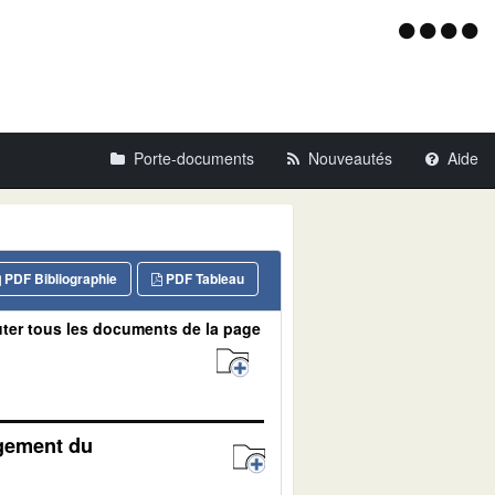
Menu
d'acce
Porte-documents
Nouveautés
Aide
PDF Bibliographie
PDF Tableau
ter tous les documents de la page
agement du