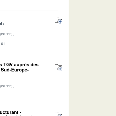
el
 (CGEDD)
-01
es TGV auprès des
t Sud-Europe-
 (CGEDD)
1
ucturant -