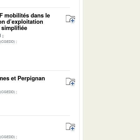
F mobilités dans le
on d’exploitation
 simplifiée
d
 (CGEDD)
îmes et Perpignan
 (CGEDD)
1
 (CGEDD)