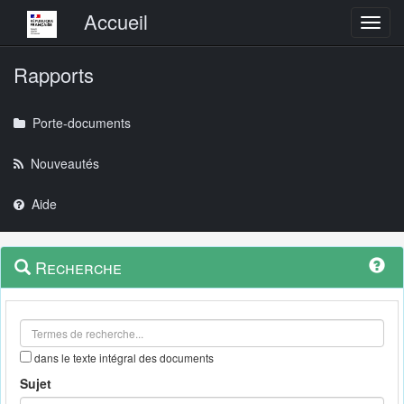
Menu principal
Accueil
Toggl
Rapports
Porte-documents
Nouveautés
Aide
Menu
Navigation
Recherche
contextuel
et
outils
annexes
dans le texte intégral des documents
Sujet