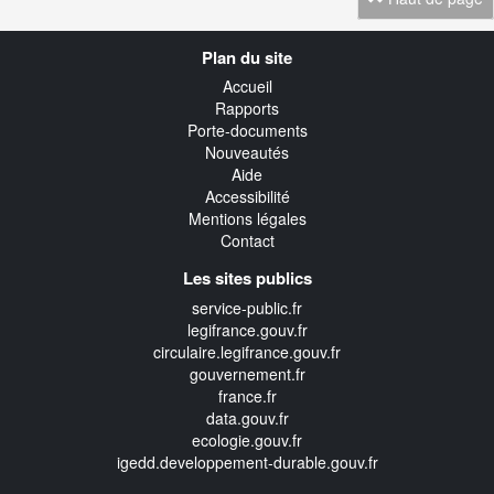
Navigation
Plan du site
transverse
Accueil
Rapports
Porte-documents
Nouveautés
Aide
Accessibilité
Mentions légales
Contact
Les sites publics
service-public.fr
legifrance.gouv.fr
circulaire.legifrance.gouv.fr
gouvernement.fr
france.fr
data.gouv.fr
ecologie.gouv.fr
igedd.developpement-durable.gouv.fr