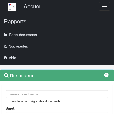
Menu principal
Accueil
Toggl
Rapports
Porte-documents
Nouveautés
Aide
Menu
Navigation
Recherche
contextuel
et
outils
annexes
dans le texte intégral des documents
Sujet