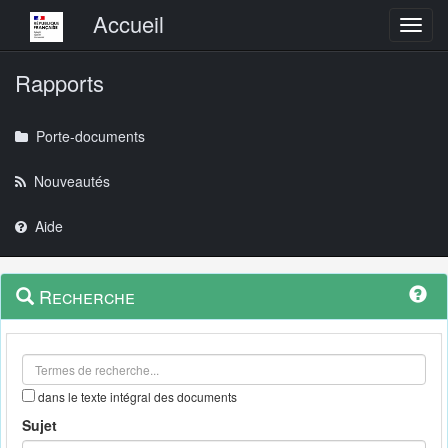
Menu principal
Accueil
Toggl
Rapports
Porte-documents
Nouveautés
Aide
Menu
Navigation
Recherche
contextuel
et
outils
annexes
dans le texte intégral des documents
Sujet