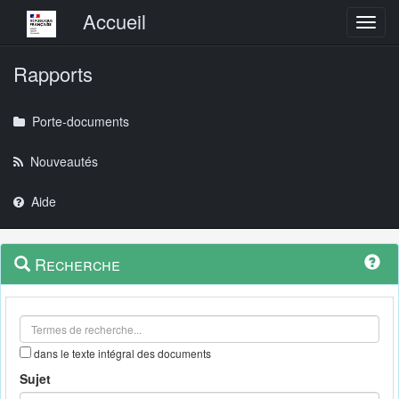
Menu principal
Accueil
Toggl
Rapports
Porte-documents
Nouveautés
Aide
Menu
Navigation
Recherche
contextuel
et
outils
annexes
dans le texte intégral des documents
Sujet