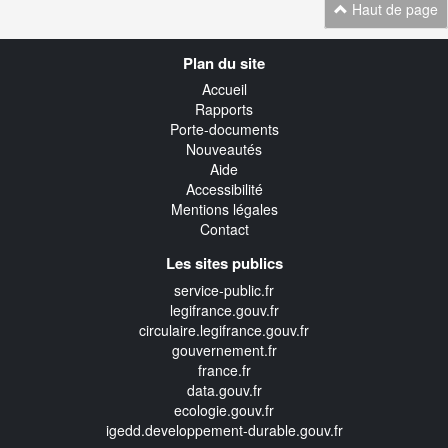
Haut de page
Navigation
Plan du site
transverse
Accueil
Rapports
Porte-documents
Nouveautés
Aide
Accessibilité
Mentions légales
Contact
Les sites publics
service-public.fr
legifrance.gouv.fr
circulaire.legifrance.gouv.fr
gouvernement.fr
france.fr
data.gouv.fr
ecologie.gouv.fr
igedd.developpement-durable.gouv.fr