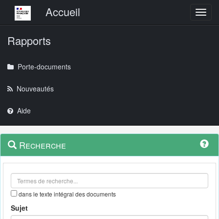
Menu principal
Accueil
Toggl
Rapports
Porte-documents
Nouveautés
Aide
Menu
Navigation
Recherche
contextuel
et
outils
annexes
dans le texte intégral des documents
Sujet