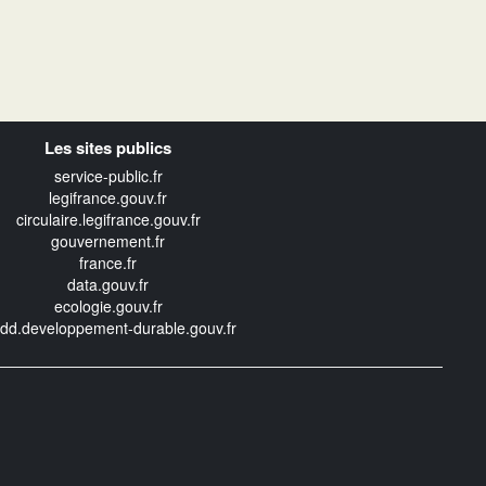
Les sites publics
service-public.fr
legifrance.gouv.fr
circulaire.legifrance.gouv.fr
gouvernement.fr
france.fr
data.gouv.fr
ecologie.gouv.fr
edd.developpement-durable.gouv.fr