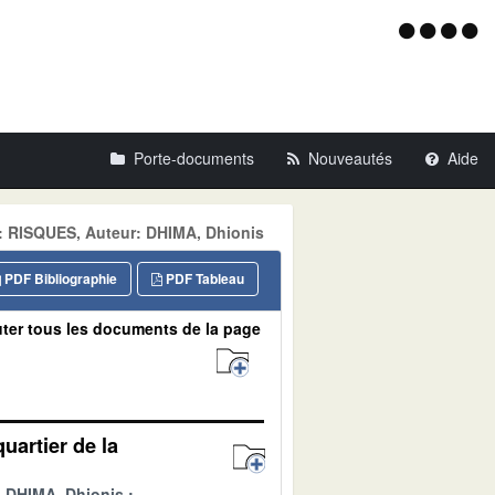
Menu
d'acce
Porte-documents
Nouveautés
Aide
e: RISQUES, Auteur: DHIMA, Dhionis
PDF Bibliographie
PDF Tableau
ter tous les documents de la page
uartier de la
DHIMA, Dhionis