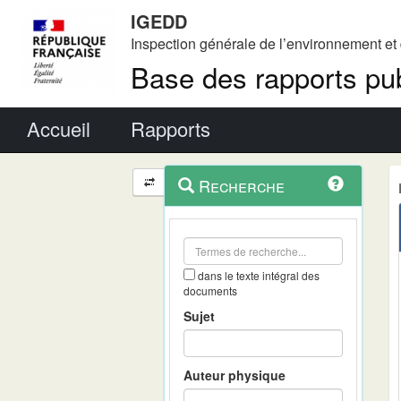
IGEDD
Inspection générale de l’environnement e
Base des rapports pub
Menu principal
Accueil
Rapports
Menu
Navigation
Recherche
contextuel
et
outils
annexes
dans le texte intégral des
documents
Sujet
Auteur physique