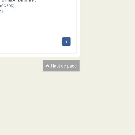
 (CGEDD)
01
1
Haut de page