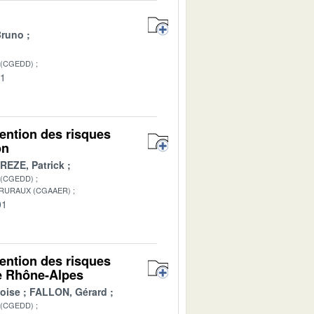
Bruno
 (CGEDD)
01
vention des risques
on
REZE, Patrick
 (CGEDD)
 RURAUX (CGAAER)
01
vention des risques
ne Rhône-Alpes
oise
FALLON, Gérard
 (CGEDD)