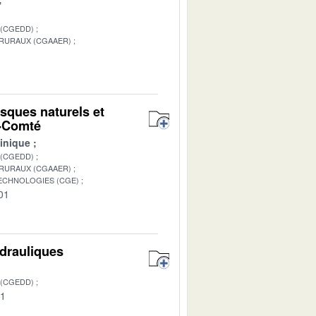
 (CGEDD)
 RURAUX (CGAAER)
1
isques naturels et
e-Comté
inique
 (CGEDD)
 RURAUX (CGAAER)
TECHNOLOGIES (CGE)
01
ydrauliques
 (CGEDD)
01