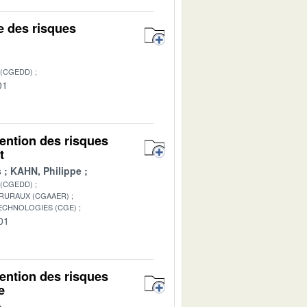
ue des risques
 (CGEDD)
01
vention des risques
t
s
KAHN, Philippe
 (CGEDD)
 RURAUX (CGAAER)
TECHNOLOGIES (CGE)
01
vention des risques
e