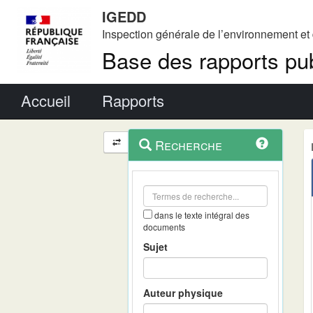
IGEDD
Inspection générale de l’environnement e
Base des rapports pub
Menu principal
Accueil
Rapports
Menu
Navigation
Recherche
contextuel
et
outils
annexes
dans le texte intégral des
documents
Sujet
Auteur physique