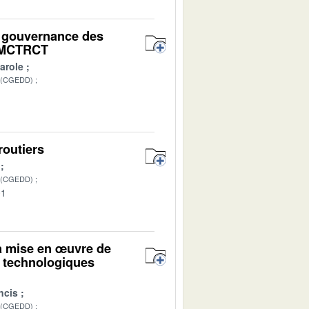
la gouvernance des
t MCTRCT
arole
 (CGEDD)
1
routiers
 (CGEDD)
01
la mise en œuvre de
t technologiques
ncis
 (CGEDD)