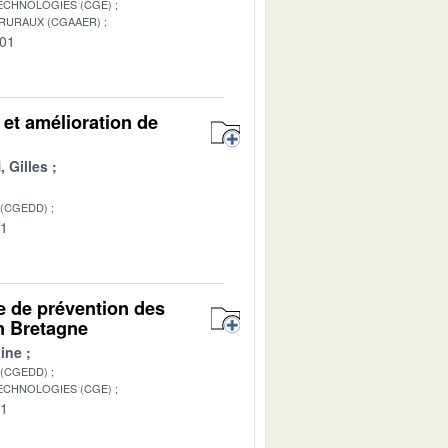
TECHNOLOGIES (CGE)
 RURAUX (CGAAER)
-01
 et amélioration de
 Gilles
 (CGEDD)
01
ue de prévention des
on Bretagne
ine
 (CGEDD)
TECHNOLOGIES (CGE)
01