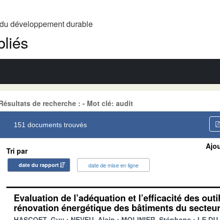
t du développement durable
liés
Résultats de recherche : - Mot clé: audit
151 documents trouvés
Ajou
Tri par
date du rapport
date de mise en ligne
Evaluation de l’adéquation et l’efficacité des outi
rénovation énergétique des bâtiments du secteur
HASCOET, Guy
NEVEU, Alain
MOLINIER, Stéphane
LE DU,