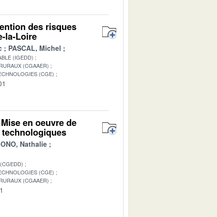
vention des risques
-la-Loire
c
PASCAL, Michel
BLE (IGEDD)
 RURAUX (CGAAER)
TECHNOLOGIES (CGE)
01
 Mise en oeuvre de
t technologiques
NO, Nathalie
 (CGEDD)
TECHNOLOGIES (CGE)
 RURAUX (CGAAER)
01