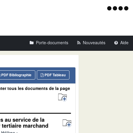
Menu
d'acce
Porte-documents
Nouveautés
Aide
PDF Bibliographie
PDF Tableau
ter tous les documents de la page
ls au service de la
 tertiaire marchand
 Hélène