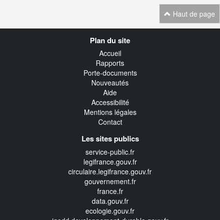
Haut de page
Navigation
Plan du site
transverse
Accueil
Rapports
Porte-documents
Nouveautés
Aide
Accessibilité
Mentions légales
Contact
Les sites publics
service-public.fr
legifrance.gouv.fr
circulaire.legifrance.gouv.fr
gouvernement.fr
france.fr
data.gouv.fr
ecologie.gouv.fr