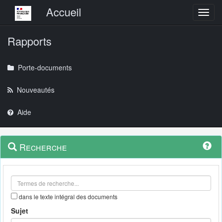
Menu principal
Accueil
Toggl
Rapports
Porte-documents
Nouveautés
Aide
Menu
Navigation
Recherche
contextuel
et
outils
annexes
dans le texte intégral des documents
Sujet