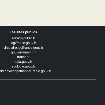
Les sites publics
service-public.fr
legifrance.gouv.fr
circulaire.legifrance.gouv.fr
gouvernement.fr
france.fr
data.gouv.fr
ecologie.gouv.fr
edd.developpement-durable.gouv.fr