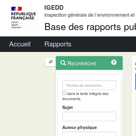
IGEDD
Inspection générale de l’environnement e
Base des rapports pub
Menu principal
Accueil
Rapports
Menu
Navigation
Recherche
contextuel
et
outils
annexes
dans le texte intégral des
documents
Sujet
Auteur physique