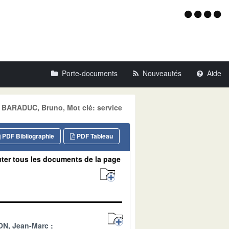
Menu
d'acce
Porte-documents
Nouveautés
Aide
: BARADUC, Bruno, Mot clé: service
PDF Bibliographie
PDF Tableau
ter tous les documents de la page
N, Jean-Marc