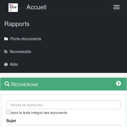
Menu principal
Accueil
Toggl
Rapports
Porte-documents
Nouveautés
Aide
Menu
Navigation
Recherche
contextuel
et
outils
annexes
dans le texte intégral des documents
Sujet