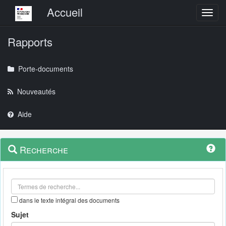
Menu principal
Accueil
Toggl
Rapports
Porte-documents
Nouveautés
Aide
Menu
Navigation
Recherche
contextuel
et
outils
annexes
dans le texte intégral des documents
Sujet