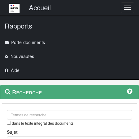
Menu principal
Accueil
Toggl
Rapports
Porte-documents
Nouveautés
Aide
Menu
Navigation
Recherche
contextuel
et
outils
annexes
dans le texte intégral des documents
Sujet