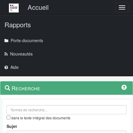
Menu principal
Accueil
Toggl
Rapports
Porte-documents
Nouveautés
Aide
Menu
Navigation
Recherche
contextuel
et
outils
annexes
dans le texte intégral des documents
Sujet