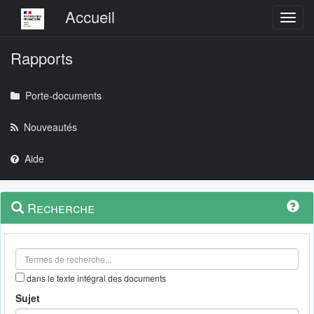
Menu principal
Accueil
Toggl
Rapports
Porte-documents
Nouveautés
Aide
Menu
Navigation
Recherche
contextuel
et
outils
annexes
dans le texte intégral des documents
Sujet