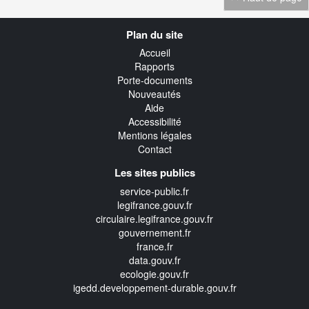
Navigation
Plan du site
transverse
Accueil
Rapports
Porte-documents
Nouveautés
Aide
Accessibilité
Mentions légales
Contact
Les sites publics
service-public.fr
legifrance.gouv.fr
circulaire.legifrance.gouv.fr
gouvernement.fr
france.fr
data.gouv.fr
ecologie.gouv.fr
igedd.developpement-durable.gouv.fr