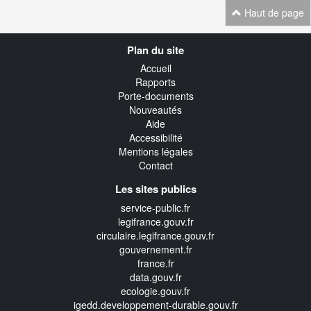
Haut de page
Navigation
Plan du site
transverse
Accueil
Rapports
Porte-documents
Nouveautés
Aide
Accessibilité
Mentions légales
Contact
Les sites publics
service-public.fr
legifrance.gouv.fr
circulaire.legifrance.gouv.fr
gouvernement.fr
france.fr
data.gouv.fr
ecologie.gouv.fr
igedd.developpement-durable.gouv.fr