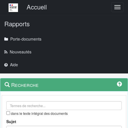
Menu principal
Accueil
Toggl
Rapports
Porte-documents
Nouveautés
Aide
Menu
Navigation
Recherche
contextuel
et
outils
annexes
dans le texte intégral des documents
Sujet