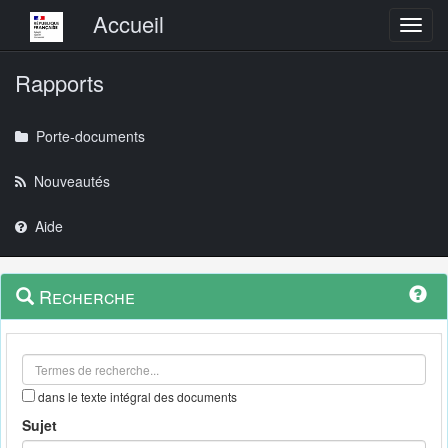
Menu principal
Accueil
Toggl
Rapports
Porte-documents
Nouveautés
Aide
Menu
Navigation
Recherche
contextuel
et
outils
annexes
dans le texte intégral des documents
Sujet